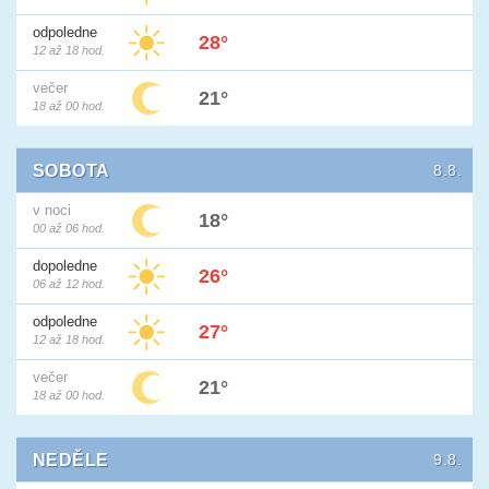
odpoledne
28°
12 až 18 hod.
večer
21°
18 až 00 hod.
SOBOTA
8.8.
v noci
18°
00 až 06 hod.
dopoledne
26°
06 až 12 hod.
odpoledne
27°
12 až 18 hod.
večer
21°
18 až 00 hod.
NEDĚLE
9.8.