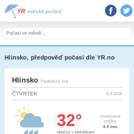
YR
norské počasí
Hlinsko
, předpověď počasí dle YR.no
Hlinsko
Pardubický kraj
ČTVRTEK
6.8.2026
32°
očekávané
srážky
4.4 mm
oblačno s přeháňkami