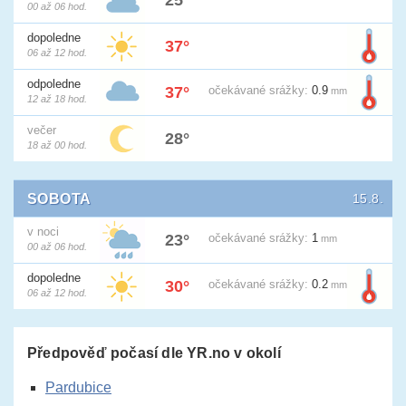
25°
00 až 06 hod.
dopoledne
37°
06 až 12 hod.
odpoledne
37°
očekávané
srážky:
0.9
mm
12 až 18 hod.
večer
28°
18 až 00 hod.
SOBOTA
15.8.
v noci
23°
očekávané
srážky:
1
mm
00 až 06 hod.
dopoledne
30°
očekávané
srážky:
0.2
mm
06 až 12 hod.
Předpověď počasí dle YR.no v okolí
Pardubice