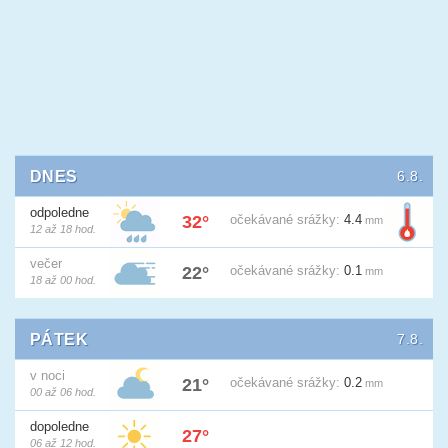
DNES
6.8.
odpoledne
32°
očekávané
srážky:
4.4
mm
12 až 18 hod.
večer
22°
očekávané
srážky:
0.1
mm
18 až 00 hod.
PÁTEK
7.8.
v noci
21°
očekávané
srážky:
0.2
mm
00 až 06 hod.
dopoledne
27°
06 až 12 hod.