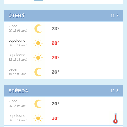
ÚTERÝ
11.8.
v noci
23°
00 až 06 hod.
dopoledne
28°
06 až 12 hod.
odpoledne
29°
12 až 18 hod.
večer
26°
18 až 00 hod.
STŘEDA
12.8.
v noci
20°
00 až 06 hod.
dopoledne
30°
06 až 12 hod.