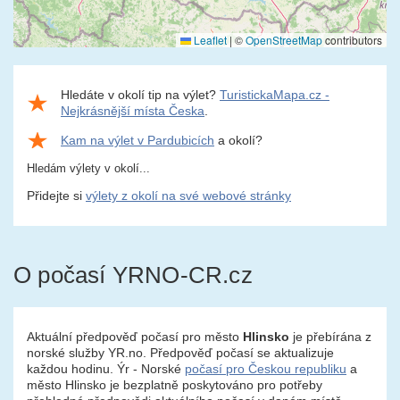
Leaflet
|
©
OpenStreetMap
contributors
Hledáte v okolí tip na výlet?
TuristickaMapa.cz -
Nejkrásnější místa Česka
.
Kam na výlet v Pardubicích
a okolí?
Hledám výlety v okolí...
Přidejte si
výlety z okolí na své webové stránky
O počasí YRNO-CR.cz
Aktuální předpověď počasí pro město
Hlinsko
je přebírána z
norské služby YR.no. Předpověď počasí se aktualizuje
každou hodinu. Ýr - Norské
počasí pro Českou republiku
a
město Hlinsko je bezplatně poskytováno pro potřeby