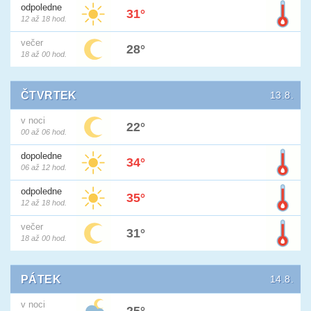
odpoledne
31°
12 až 18 hod.
večer
28°
18 až 00 hod.
ČTVRTEK
13.8.
v noci
22°
00 až 06 hod.
dopoledne
34°
06 až 12 hod.
odpoledne
35°
12 až 18 hod.
večer
31°
18 až 00 hod.
PÁTEK
14.8.
v noci