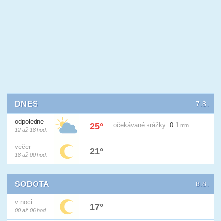
DNES
7.8.
odpoledne
25°
očekávané
srážky:
0.1
mm
12 až 18 hod.
večer
21°
18 až 00 hod.
SOBOTA
8.8.
v noci
17°
00 až 06 hod.