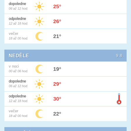
dopoledne
25°
06 až 12 hod.
odpoledne
26°
12 až 18 hod.
večer
21°
18 až 00 hod.
NEDĚLE
9.8.
v noci
19°
00 až 06 hod.
dopoledne
29°
06 až 12 hod.
odpoledne
30°
12 až 18 hod.
večer
22°
18 až 00 hod.