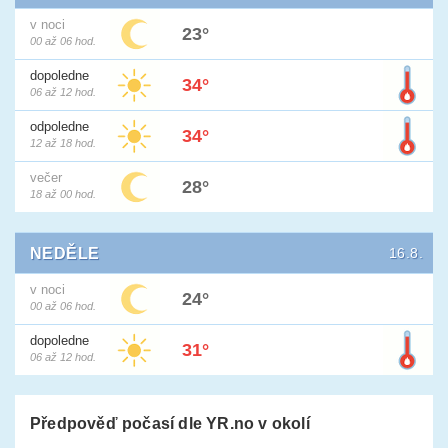
v noci
23°
00 až 06 hod.
dopoledne
34°
06 až 12 hod.
odpoledne
34°
12 až 18 hod.
večer
28°
18 až 00 hod.
NEDĚLE
16.8.
v noci
24°
00 až 06 hod.
dopoledne
31°
06 až 12 hod.
Předpověď počasí dle YR.no v okolí