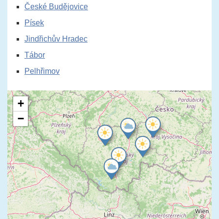
České Budějovice
Písek
Jindřichův Hradec
Tábor
Pelhřimov
+
−