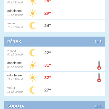
28°
06 až 12 hod.
odpoledne
29°
12 až 18 hod.
večer
24°
18 až 00 hod.
PÁTEK
14.8.
v noci
22°
00 až 06 hod.
dopoledne
31°
06 až 12 hod.
odpoledne
32°
12 až 18 hod.
večer
27°
18 až 00 hod.
SOBOTA
15.8.