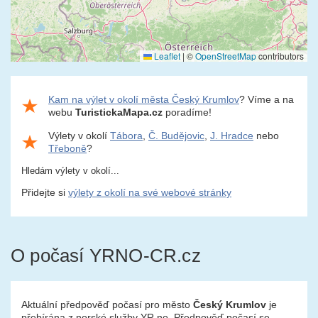
Leaflet
|
©
OpenStreetMap
contributors
Kam na výlet v okolí města Český Krumlov
? Víme a na
webu
TuristickaMapa.cz
poradíme!
Výlety v okolí
Tábora
,
Č. Budějovic
,
J. Hradce
nebo
Třeboně
?
Hledám výlety v okolí...
Přidejte si
výlety z okolí na své webové stránky
O počasí YRNO-CR.cz
Aktuální předpověď počasí pro město
Český Krumlov
je
přebírána z norské služby YR.no. Předpověď počasí se