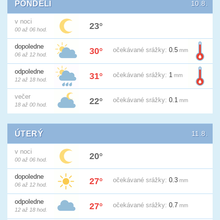
PONDĚLÍ
10.8.
v noci
23°
00 až 06 hod.
dopoledne
30°
očekávané
srážky:
0.5
mm
06 až 12 hod.
odpoledne
31°
očekávané
srážky:
1
mm
12 až 18 hod.
večer
22°
očekávané
srážky:
0.1
mm
18 až 00 hod.
ÚTERÝ
11.8.
v noci
20°
00 až 06 hod.
dopoledne
27°
očekávané
srážky:
0.3
mm
06 až 12 hod.
odpoledne
27°
očekávané
srážky:
0.7
mm
12 až 18 hod.