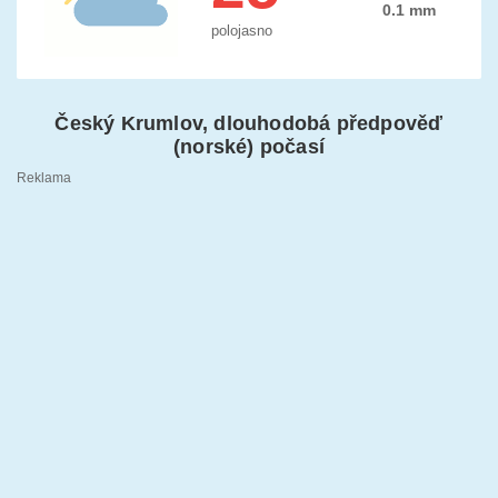
0.1 mm
polojasno
Český Krumlov, dlouhodobá předpověď
(norské) počasí
Reklama