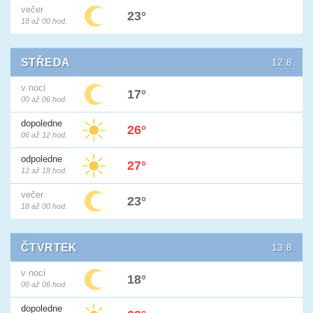
večer
23°
18 až 00 hod.
STŘEDA
12.8.
v noci
17°
00 až 06 hod.
dopoledne
26°
06 až 12 hod.
odpoledne
27°
12 až 18 hod.
večer
23°
18 až 00 hod.
ČTVRTEK
13.8.
v noci
18°
00 až 06 hod.
dopoledne