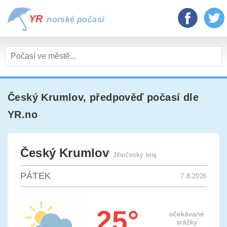
YR
norské počasí
Český Krumlov
, předpověď počasí dle
YR.no
Český Krumlov
Jihočeský kraj
PÁTEK
7.8.2026
25°
očekávané
srážky