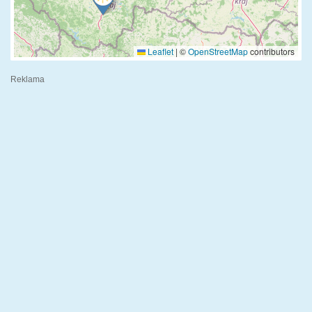
Leaflet
|
©
OpenStreetMap
contributors
Reklama