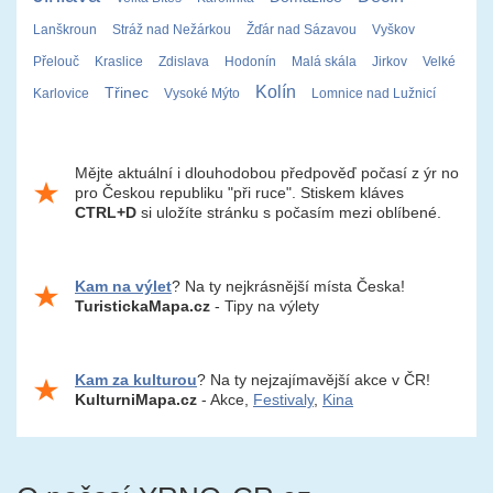
Lanškroun
Stráž nad Nežárkou
Žďár nad Sázavou
Vyškov
Přelouč
Kraslice
Zdislava
Hodonín
Malá skála
Jirkov
Velké
Kolín
Třinec
Karlovice
Vysoké Mýto
Lomnice nad Lužnicí
Mějte aktuální i dlouhodobou předpověď počasí z ýr no
pro Českou republiku "při ruce". Stiskem kláves
CTRL+D
si uložíte stránku s počasím mezi oblíbené.
Kam na výlet
? Na ty nejkrásnější místa Česka!
TuristickaMapa.cz
- Tipy na výlety
Kam za kulturou
? Na ty nejzajímavější akce v ČR!
KulturniMapa.cz
- Akce,
Festivaly
,
Kina