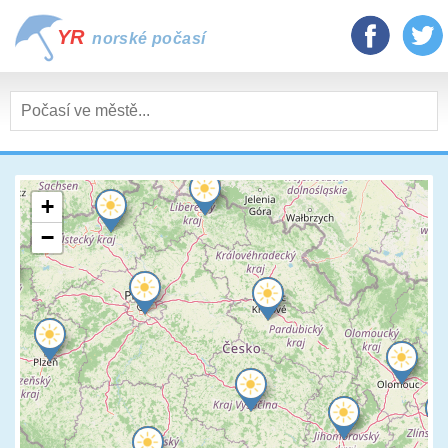
YR
norské počasí
+
−