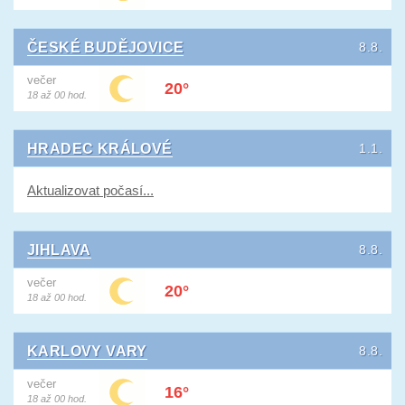
ČESKÉ BUDĚJOVICE
8.8.
večer
20°
18 až 00 hod.
HRADEC KRÁLOVÉ
1.1.
Aktualizovat počasí...
JIHLAVA
8.8.
večer
20°
18 až 00 hod.
KARLOVY VARY
8.8.
večer
16°
18 až 00 hod.