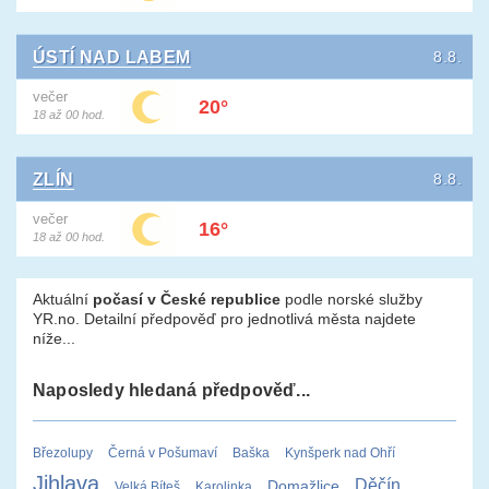
ÚSTÍ NAD LABEM
8.8.
večer
20°
18 až 00 hod.
ZLÍN
8.8.
večer
16°
18 až 00 hod.
Aktuální
počasí v České republice
podle norské služby
YR.no. Detailní předpověď pro jednotlivá města najdete
níže...
Naposledy hledaná předpověď...
Březolupy
Černá v Pošumaví
Baška
Kynšperk nad Ohří
Jihlava
Děčín
Domažlice
Velká Bíteš
Karolinka